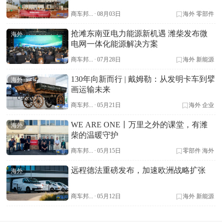
商车邦...
·
08月03日
海外
零部件
抢滩东南亚电力能源新机遇 潍柴发布微
海外
电网一体化能源解决方案
商车邦...
·
07月28日
海外
新能源
130年向新而行 | 戴姆勒：从发明卡车到擘
海外
画运输未来
商车邦...
·
05月21日
海外
企业
WE ARE ONE丨万里之外的课堂，有潍
海外
柴的温暖守护
商车邦...
·
05月15日
零部件
海外
远程德法重磅发布，加速欧洲战略扩张
海外
商车邦...
·
05月12日
海外
新能源