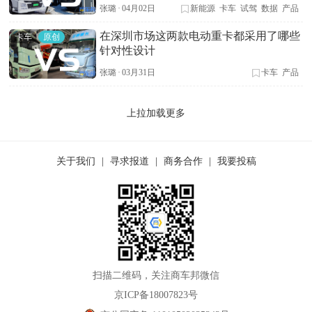
张璐
·
04月02日
新能源
卡车
试驾
数据
产品
在深圳市场这两款电动重卡都采用了哪些
卡车
原创
针对性设计
张璐
·
03月31日
卡车
产品
上拉加载更多
关于我们
|
寻求报道
|
商务合作
|
我要投稿
扫描二维码，关注商车邦微信
京ICP备18007823号