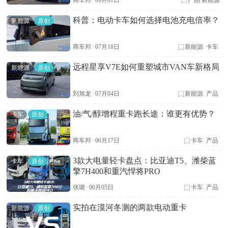
商车邦
·
09月01日
产品
新能源
科普：电动卡车如何选择电池充电倍率？
新能源
原创
商车邦
·
07月18日
新能源
卡车
远程星享V7E如何重塑城市VAN车新格局
新能源
原创
刘旭龙
·
07月04日
新能源
产品
油/气/醇增程重卡跑长途：谁更有优势？
卡车
原创
商车邦
·
06月17日
卡车
产品
3款大电量轻卡盘点：比亚迪T5、潍柴蓝
卡车
原创
擎7H400和重汽悍将PRO
张璐
·
06月05日
卡车
产品
实拍在漠河冬测的两款电动重卡
新能源
原创