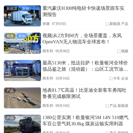
重汽豪沃H300纯电轻卡快递场景跟车实
新能源
原创
测报告
张璐
·
07月03日
新能源
产品
视频|从2方到60方，全场景覆盖，东风
视频
原创
OpenVAN无人物流车全球发布！
商车邦
·
06月08日
视频
最高5130米，抵达拉萨！欧曼银河全球价
卡车
值品鉴之旅（混动篇）：山区工况节油超
26%
商车邦
·
10月16日
卡车
企业
地表81.7℃高温！比亚迪全新客车勇闯吐
产品
鲁番完成极限测试
商车邦
·
09月10日
产品
新能源
1380公里实测！欧曼银河5M 14N 510燃气
产品
车百公里气耗30.8kg 煤炭运输实用利器