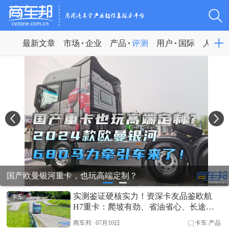
最新文章
市场
企业
产品
评测
用户
国际
人物
国产欧曼银河重卡，也玩高端定制？
实测鉴证硬核实力！资深卡友品鉴欧航
卡车
H7重卡：爬坡有劲、省油省心、长途好
开
商车邦
·
07月10日
卡车
产品