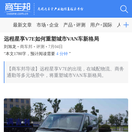
最新文章
市场
企业
产品
评测
用户
国际
人物
远程星享V7E如何重塑城市VAN车新格局
刘旭龙
•
商车邦
•
评测
•
7月04日
“本文1780字，预计阅读需要
4 分钟
”
【商车邦导读】远程星享V7E的出现，在城配物流、商务
通勤等多元场景中，将重塑城市VAN车新格局。