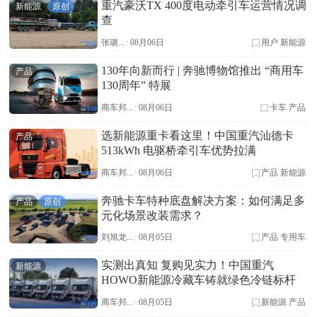
重汽豪沃TX 400度电动牵引车运营情况调
新能源
原创
查
张璐...
·
08月06日
用户
新能源
130年向新而行 | 奔驰博物馆推出 “商用车
产品
130周年” 特展
商车邦...
·
08月06日
卡车
产品
选新能源重卡看这里！中国重汽汕德卡
产品
513kWh 电驱桥牵引车优势拉满
商车邦...
·
08月06日
产品
新能源
奔驰卡车特种底盘解决方案：如何满足多
产品
原创
元化场景改装需求？
刘旭龙...
·
08月05日
产品
专用车
实测出真知 复购见实力！中国重汽
新能源
HOWO新能源冷藏车铸就绿色冷链标杆
商车邦...
·
08月05日
新能源
产品