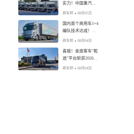
实力！中国重汽
HOWO新能源冷藏
商车邦
08月05日
车铸就绿色冷链标
国内首个商用车1+4
杆
编队技术达成！吉
利远程星瀚H完成多
商车邦
08月04日
车编队自动驾驶实
喜报！金旅客车“乾
测
途”平台斩获2026汽
车可持续发展“智创
商车邦
08月04日
科技”称号