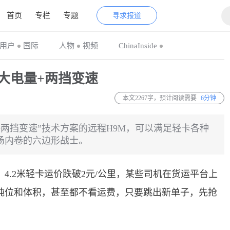
首页
专栏
专题
寻求报道
用户
国际
人物
视频
ChinaInside
大电量+两挡变速
本文2267字，预计阅读需要
6分钟
+两挡变速”技术方案的远程H9M，可以满足轻卡各种
场内卷的六边形战士。
4.2米轻卡运价跌破2元/公里，某些司机在货运平台上
吨位和体积，甚至都不看运费，只要跳出新单子，先抢