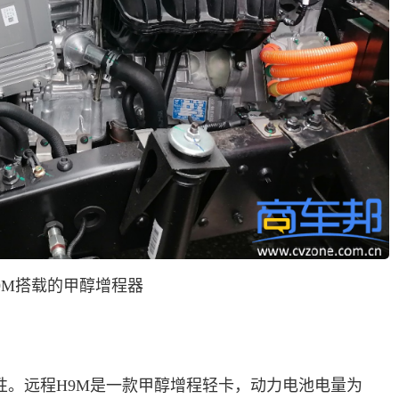
9M
搭载
的甲醇
增程器
性。远程H9M是一款甲醇增程轻卡，动力电池电量为