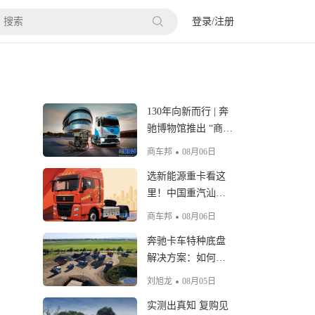
登录
/
注册
130年向新而行 | 奔
驰博物馆推出 “商用
车130周年” 特展
商车邦
08月06日
选新能源重卡看这
里！中国重汽汕德
卡513kWh 电驱桥牵
商车邦
08月06日
引车优势拉满
奔驰卡车特种底盘
解决方案：如何满
足多元化场景改装
刘旭龙
08月05日
需求？
实测出真知 复购见