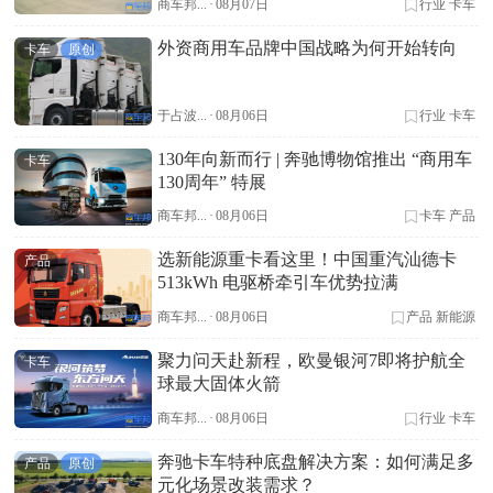
商车邦...
·
08月07日
行业
卡车
外资商用车品牌中国战略为何开始转向
卡车
原创
于占波...
·
08月06日
行业
卡车
130年向新而行 | 奔驰博物馆推出 “商用车
卡车
130周年” 特展
商车邦...
·
08月06日
卡车
产品
选新能源重卡看这里！中国重汽汕德卡
产品
513kWh 电驱桥牵引车优势拉满
商车邦...
·
08月06日
产品
新能源
聚力问天赴新程，欧曼银河7即将护航全
卡车
球最大固体火箭
商车邦...
·
08月06日
行业
卡车
奔驰卡车特种底盘解决方案：如何满足多
产品
原创
元化场景改装需求？