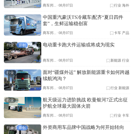
商车邦...
·
08月07日
行业
海外
中国重汽豪沃TS冷藏车|配齐“夏日四件
卡车
套”，生鲜运输稳创富
商车邦...
·
08月07日
卡车
产品
电动重卡跑大件运输或将成为现实
行业
原创
商车邦...
·
08月07日
新能源
行业
面对“疆煤外运” 解放新能源重卡如何跨越
行业
续航鸿沟？
商车邦...
·
08月07日
行业
新能源
航天级运力进阶挑战 欧曼银河7正式出征
行业
护航全球最大固体火箭
商车邦...
·
08月07日
行业
卡车
外资商用车品牌中国战略为何开始转向
行业
原创