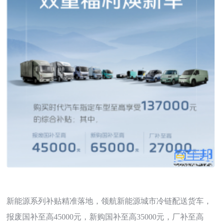
新能源系列补贴精准落地，领航新能源城市冷链配送货车，
报废国补至高45000元，新购国补至高35000元，厂补至高