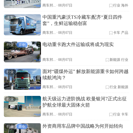
商车邦...
·
08月07日
行业
海外
中国重汽豪沃TS冷藏车|配齐“夏日四件
卡车
套”，生鲜运输稳创富
商车邦...
·
08月07日
卡车
产品
电动重卡跑大件运输或将成为现实
行业
原创
商车邦...
·
08月07日
新能源
行业
面对“疆煤外运” 解放新能源重卡如何跨越
行业
续航鸿沟？
商车邦...
·
08月07日
行业
新能源
航天级运力进阶挑战 欧曼银河7正式出征
行业
护航全球最大固体火箭
商车邦...
·
08月07日
行业
卡车
外资商用车品牌中国战略为何开始转向
行业
原创