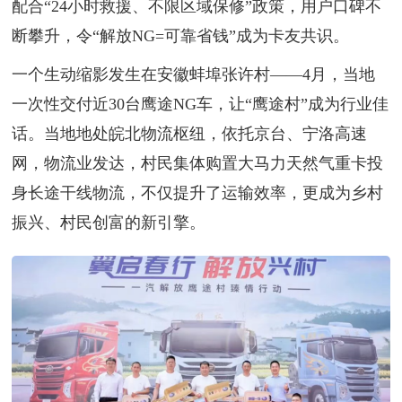
配合“24小时救援、不限区域保修”政策，用户口碑不
断攀升，令“解放NG=可靠省钱”成为卡友共识。
一个生动缩影发生在安徽蚌埠张许村——4月，当地
一次性交付近30台鹰途NG车，让“鹰途村”成为行业佳
话。当地地处皖北物流枢纽，依托京台、宁洛高速
网，物流业发达，村民集体购置大马力天然气重卡投
身长途干线物流，不仅提升了运输效率，更成为乡村
振兴、村民创富的新引擎。