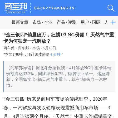
最新文章
市场
企业
产品
评测
用户
国际
人物
“金三银四”销量破万，狂揽1/3 NG份额！ 天然气中重
卡为何独宠一汽解放？
商车邦
•
商车邦
•
市场
•
5月18日
“本文1780字，预计阅读需要
4 分钟
”
【商车邦导读】据北斗数据反馈：4月解放NG中重卡终端
份额高达33.3%，同比增长6.7%，稳居行业第一。这意味
着，全国每卖出3辆天然气中重卡，就有1辆来自一汽解
放。
“金三银四”历来是商用车市场的传统旺季，2026年
春，一汽解放再次以硬核表现震撼商用车市场——3
月、4月连续两个月NG（天然气）中重卡终端销量突