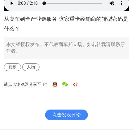
从卖车到全产业链服务 这家重卡经销商的转型密码是
什么？
本文经授权发布，不代表商车邦立场。如若转载请联系原
作者。
视频
人物
请点击浏览器分享至
点击发表评论