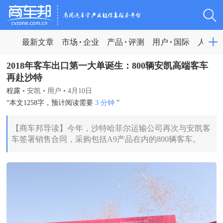
最新文章
市场
企业
产品
评测
用户
国际
人物
2018年客车出口第一大单诞生：800辆安凯高端客车
再赴沙特
程露
•
安凯
•
用户
•
4月10日
“本文1258字，预计阅读需要
3 分钟
”
【商车邦导读】今年，沙特哈菲尔运输公司再次与安凯客
车签署销售合同，采购包括A9产品在内的800辆客车。