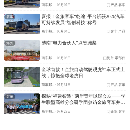
标杆
商车邦...
·
08月07日
产品
客车
喜报！金旅客车“乾途”平台斩获2026汽车
客车
可持续发展“智创科技”称号
商车邦...
·
08月04日
客车
产品
越南“电力合伙人”点赞潍柴
海外
商车邦...
·
08月03日
海外
零部件
全球首款！金旅自动驾驶观虎神车正式上
客车
线，惊艳全球老虎日
商车邦...
·
07月31日
产品
客车
探秘"福建智造" 两岸青年以球会友——学
客车
生联盟高雄分会研学团参访金旅客车并开
展足球友谊赛
商车邦...
·
07月29日
企业
客车