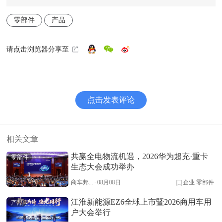
零部件
产品
请点击浏览器分享至
点击发表评论
相关文章
共赢全电物流机遇，2026华为超充·重卡
零部件
生态大会成功举办
商车邦...
·
08月08日
企业
零部件
江淮新能源EZ6全球上市暨2026商用车用
产品
户大会举行