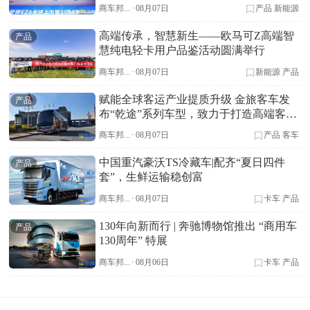
商车邦...
·
08月07日
产品
新能源
高端传承，智慧新生——欧马可Z高端智
产品
慧纯电轻卡用户品鉴活动圆满举行
商车邦...
·
08月07日
新能源
产品
赋能全球客运产业提质升级 金旅客车发
产品
布“乾途”系列车型，致力于打造高端客车
标杆
商车邦...
·
08月07日
产品
客车
中国重汽豪沃TS冷藏车|配齐“夏日四件
产品
套”，生鲜运输稳创富
商车邦...
·
08月07日
卡车
产品
130年向新而行 | 奔驰博物馆推出 “商用车
产品
130周年” 特展
商车邦...
·
08月06日
卡车
产品