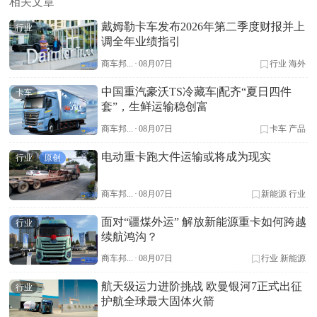
相关文章
戴姆勒卡车发布2026年第二季度财报并上
行业
调全年业绩指引
商车邦...
·
08月07日
行业
海外
中国重汽豪沃TS冷藏车|配齐“夏日四件
卡车
套”，生鲜运输稳创富
商车邦...
·
08月07日
卡车
产品
电动重卡跑大件运输或将成为现实
行业
原创
商车邦...
·
08月07日
新能源
行业
面对“疆煤外运” 解放新能源重卡如何跨越
行业
续航鸿沟？
商车邦...
·
08月07日
行业
新能源
航天级运力进阶挑战 欧曼银河7正式出征
行业
护航全球最大固体火箭