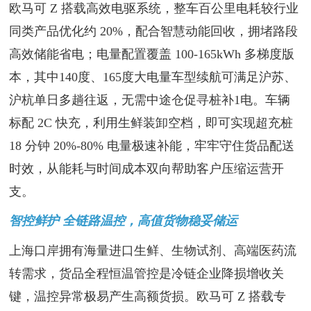
欧马可 Z 搭载高效电驱系统，整车百公里电耗较行业
同类产品优化约 20%，配合智慧动能回收，拥堵路段
高效储能省电；电量配置覆盖 100-165kWh 多梯度版
本，其中140度、165度大电量车型续航可满足沪苏、
沪杭单日多趟往返，无需中途仓促寻桩补1电。车辆
标配 2C 快充，利用生鲜装卸空档，即可实现超充桩
18 分钟 20%-80% 电量极速补能，牢牢守住货品配送
时效，从能耗与时间成本双向帮助客户压缩运营开
支。
智控鲜护 全链路温控，高值货物稳妥储运
上海口岸拥有海量进口生鲜、生物试剂、高端医药流
转需求，货品全程恒温管控是冷链企业降损增收关
键，温控异常极易产生高额货损。欧马可 Z 搭载专