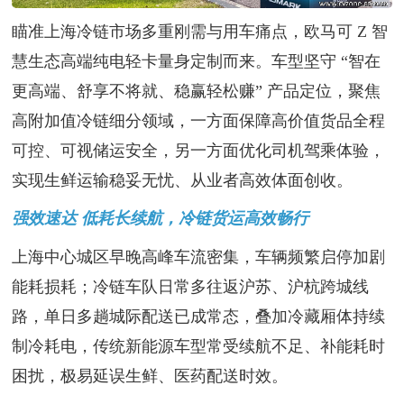
瞄准上海冷链市场多重刚需与用车痛点，欧马可
Z 智
慧生态高端纯电轻卡量身定制而来。车型坚守 “智在
更高端、舒享不将就、稳赢轻松赚” 产品定位，聚焦
高附加值冷链细分领域，一方面保障高价值货品全程
可控、可视
储运安全，另一方面优化司机驾乘体验，
实现生鲜运输稳妥无忧、从业者高效体面创收。
强效速达 低耗长续航，冷链货运高效畅行
上海中心城区早晚高峰车流密集，车辆频繁启停加剧
能耗损耗；冷链车队日常多往返沪苏、沪杭跨城线
路，单日多趟城际配送已成常态，叠加冷藏厢体持续
制冷耗电，传统新能源车型常受续航不足、补能耗时
困扰，极易延误生鲜、医药配送时效。