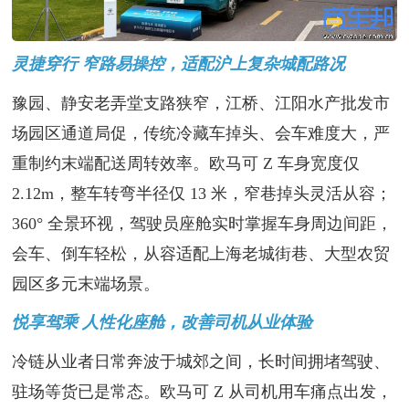
灵捷穿行 窄路易操控，适配沪上复杂城配路况
豫园、静安老弄堂支路狭窄，江桥、江阳水产批发市
场园区通道局促，传统冷藏车掉头、会车难度大，严
重制约末端配送周转效率。欧马可 Z 车身宽度仅
2.12m，整车转弯半径仅 13 米，窄巷掉头灵活从容；
360° 全景环视，驾驶员座舱实时掌握车身周边间距，
会车、倒车轻松，从容适配上海老城街巷、大型农贸
园区多元末端场景。
悦享驾乘 人性化座舱，改善司机从业体验
冷链从业者日常奔波于城郊之间，长时间拥堵驾驶、
驻场等货已是常态。欧马可 Z 从司机用车痛点出发，