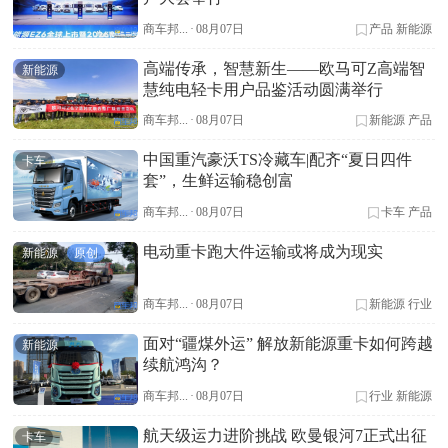
商车邦...
·
08月07日
产品
新能源
高端传承，智慧新生——欧马可Z高端智
新能源
慧纯电轻卡用户品鉴活动圆满举行
商车邦...
·
08月07日
新能源
产品
中国重汽豪沃TS冷藏车|配齐“夏日四件
卡车
套”，生鲜运输稳创富
商车邦...
·
08月07日
卡车
产品
电动重卡跑大件运输或将成为现实
新能源
原创
商车邦...
·
08月07日
新能源
行业
面对“疆煤外运” 解放新能源重卡如何跨越
新能源
续航鸿沟？
商车邦...
·
08月07日
行业
新能源
航天级运力进阶挑战 欧曼银河7正式出征
卡车